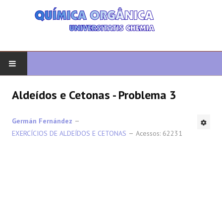
COMEÇAR
Aldeídos e Cetonas - Problema 3
QUIMICA ORGANICA
Germán Fernández
EXERCÍCIOS DE ALDEÍDOS E CETONAS
Acessos: 62231
ORGÂNICO AVANÇADO
HETEROCICLOS
SÍNTESE
ESPECTROSCOPIA