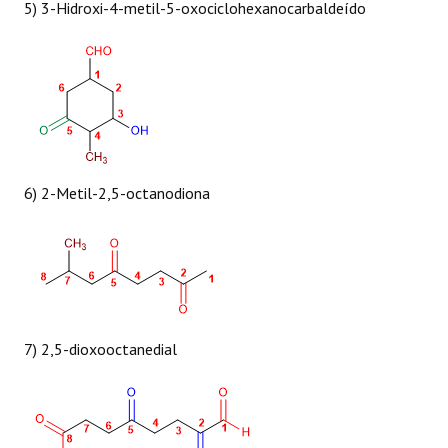
5) 3-Hidroxi-4-metil-5-oxociclohexanocarbaldeído
6) 2-Metil-2,5-octanodiona
7) 2,5-dioxooctanedial