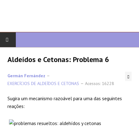
COMEÇAR
Aldeídos e Cetonas: Problema 6
QUIMICA ORGANICA
Germán Fernández
EXERCÍCIOS DE ALDEÍDOS E CETONAS
Acessos: 16228
ORGÂNICO AVANÇADO
Sugira um mecanismo razoável para uma das seguintes
HETEROCICLOS
reações:
SÍNTESE
ESPECTROSCOPIA