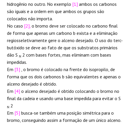
hidrogênio no outro. No exemplo
[1]
ambos os carbonos
são iguais e a ordem em que ambos os grupos são
colocados não importa.
No caso
[2],
o bromo deve ser colocado no carbono final
de forma que apenas um carbono b exista e a eliminação
regiosseletivamente gere o alceno desejado. O uso do terc-
butóxido se deve ao fato de que os substratos primários
dão S
2 com bases fortes, mas eliminam com bases
N
impedidas.
Em
[3]
, o bromo é colocado na frente do isopropilo, de
forma que os dois carbonos b são equivalentes e apenas o
alceno desejado é obtido.
Em
[4]
o alceno desejado é obtido colocando o bromo no
final da cadeia e usando uma base impedida para evitar o S
2
N
Em
[5]
busca-se também uma posição simétrica para o
bromo, conseguindo assim a formação de um único alceno.