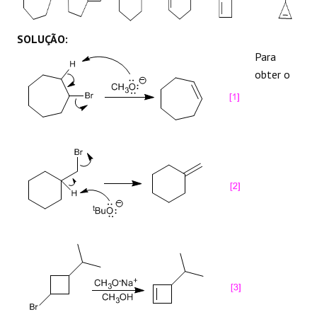
REAÇÕES
SOLUÇÃO:
Para
obter o