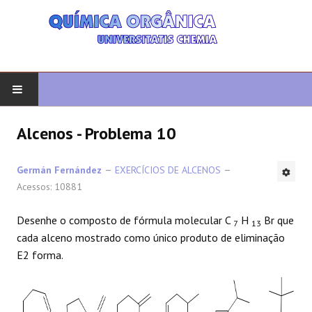
COMEÇAR
Alcenos - Problema 10
QUIMICA ORGANICA
Germán Fernández
EXERCÍCIOS DE ALCENOS
Acessos: 10881
ORGÂNICO AVANÇADO
Desenhe o composto de fórmula molecular C
H
Br que
7
13
HETEROCICLOS
cada alceno mostrado como único produto de eliminação
E2 forma.
SÍNTESE
ESPECTROSCOPIA