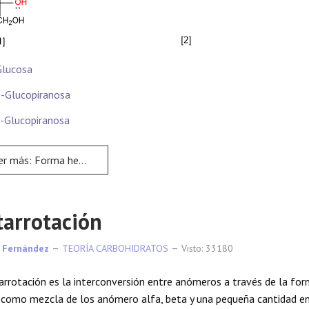
Glucosa
-Glucopiranosa
-Glucopiranosa
s: Forma hemiacetálica de los azúcares
arrotación
 Fernández
TEORÍA CARBOHIDRATOS
Visto: 33180
rrotación es la interconversión entre anómeros a través de la form
como mezcla de los anómero alfa, beta y una pequeña cantidad en 