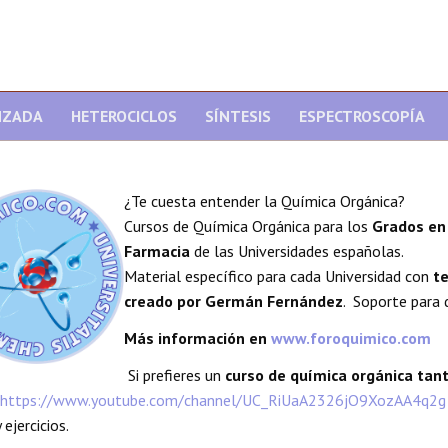
NZADA
HETEROCICLOS
SÍNTESIS
ESPECTROSCOPÍA
¿Te cuesta entender la Química Orgánica?
Cursos de Química Orgánica para los
Grados en 
Farmacia
de las Universidades españolas.
Material específico para cada Universidad con
te
creado por Germán Fernández
. Soporte para 
Más información en
www.foroquimico.com
Si prefieres un
curso de química orgánica ta
https://www.youtube.com/channel/UC_RiUaA2326jO9XozAA4q2g
 ejercicios.