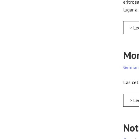
eritros
lugar a
Leer m
Mon
Germán
Las cet
Leer m
Not