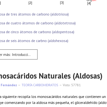
dosa de tres átomos de carbono (aldotriosa)
dosa de cuatro átomos de carbono (aldotetrosa)
dosa de cinco átomos de carbono (aldopentosa)
dosa de seis átomos de carbno (aldohexosa)
s: Introducción a los hidratos de carbono
osacáridos Naturales (Aldosas)
 Fernández
TEORÍA CARBOHIDRATOS
Visto: 57781
a siguiente recopila los monosacáridos naturales que contienen un
ye comenzando por la aldosa más pequeña, el gliceraldehído (aldotri