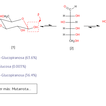
-Glucopiranosa (63.6%)
Glucosa (0.003%)
-Glucopiranosa (36.4%)
r más: Mutarrotación