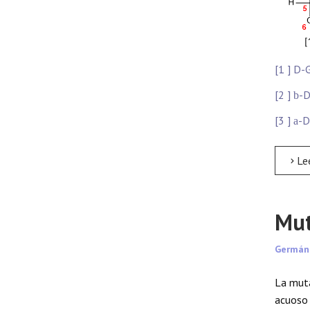
[1 ] D-
[2 ]
-D
b
[3 ]
-D
a
Leer má
Mut
Germán
La muta
acuoso 