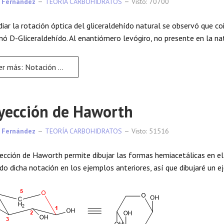
 Fernández
TEORÍA CARBOHIDRATOS
Visto: 70700
diar la rotación óptica del gliceraldehído natural se observó que co
ó D-Gliceraldehído. Al enantiómero levógiro, no presente en la nat
r más: Notación D-L
yección de Haworth
 Fernández
TEORÍA CARBOHIDRATOS
Visto: 51516
ección de Haworth permite dibujar las formas hemiacetálicas en el
o dicha notación en los ejemplos anteriores, así que dibujaré un e