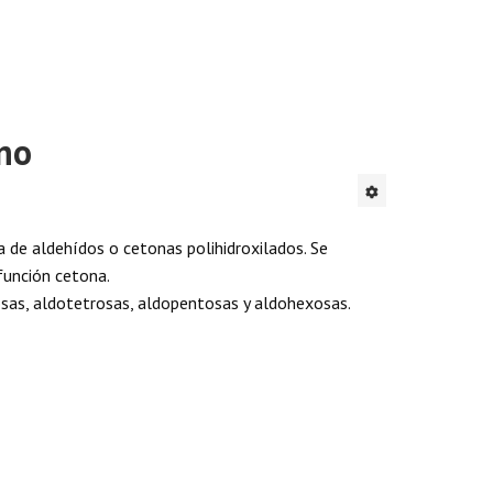
ono
a de aldehídos o cetonas polihidroxilados. Se
 función cetona.
osas, aldotetrosas, aldopentosas y aldohexosas.