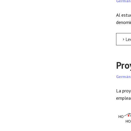
Germán
Al estu
denomin
Lee
Pro
Germán
La proy
emplead