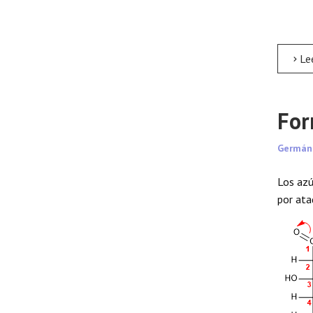
Leer 
For
Germán
Los azú
por ata