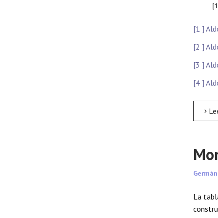
[1 ] Al
[2 ] Al
[3 ] Al
[4 ] Al
Leer má
Mon
Germán
La tabl
constru