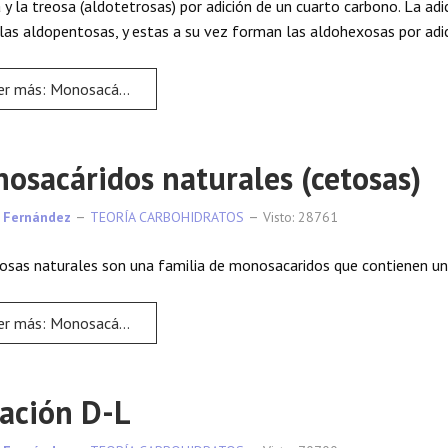
a y la treosa (aldotetrosas) por adición de un cuarto carbono. La ad
 las aldopentosas, y estas a su vez forman las aldohexosas por adi
ás: Monosacáridos Naturales (Aldosas)
osacáridos naturales (cetosas)
 Fernández
TEORÍA CARBOHIDRATOS
Visto: 28761
osas naturales son una familia de monosacaridos que contienen un 
ás: Monosacáridos naturales (cetosas)
ación D-L