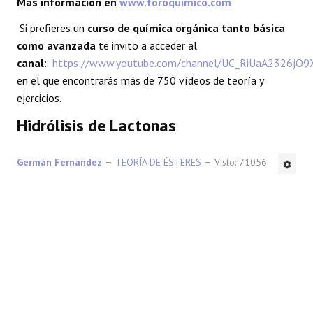
Más información en
www.foroquimico.com
REACCIONES
Si prefieres un
curso de química orgánica tanto básica
como avanzada
te invito a acceder al
FORO
canal
:
https://www.youtube.com/channel/UC_RiUaA2326jO
en el que encontrarás más de 750 vídeos de teoría y
LAB
ejercicios.
Hidrólisis de Lactonas
Germán Fernández
TEORÍA DE ÉSTERES
Visto: 71056