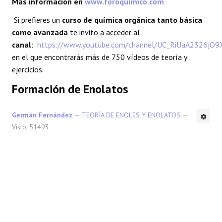
Más información en
www.foroquimico.com
REACCIONES
Si prefieres un
curso de química orgánica tanto básica
como avanzada
te invito a acceder al
FORO
canal
:
https://www.youtube.com/channel/UC_RiUaA2326jO
en el que encontrarás más de 750 vídeos de teoría y
LAB
ejercicios.
Formación de Enolatos
Germán Fernández
TEORÍA DE ENOLES Y ENOLATOS
Visto: 51493