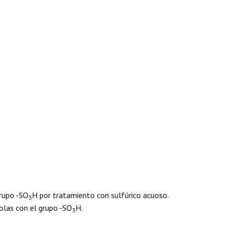
grupo -SO
H por tratamiento con sulfúrico acuoso.
3
olas con el grupo -SO
H.
3