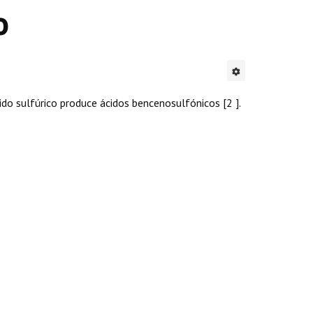
o
ido sulfúrico produce ácidos bencenosulfónicos [2 ].