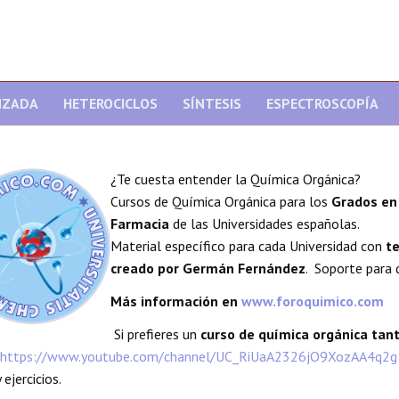
NZADA
HETEROCICLOS
SÍNTESIS
ESPECTROSCOPÍA
¿Te cuesta entender la Química Orgánica?
Cursos de Química Orgánica para los
Grados en 
Farmacia
de las Universidades españolas.
Material específico para cada Universidad con
te
creado por Germán Fernández
. Soporte para 
Más información en
www.foroquimico.com
Si prefieres un
curso de química orgánica ta
https://www.youtube.com/channel/UC_RiUaA2326jO9XozAA4q2g
 ejercicios.