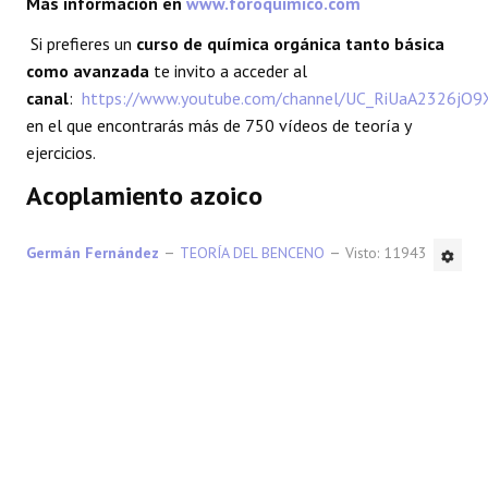
Más información en
www.foroquimico.com
REACCIONES
Si prefieres un
curso de química orgánica tanto básica
como avanzada
te invito a acceder al
FORO
canal
:
https://www.youtube.com/channel/UC_RiUaA2326jO
en el que encontrarás más de 750 vídeos de teoría y
LAB
ejercicios.
Acoplamiento azoico
Germán Fernández
TEORÍA DEL BENCENO
Visto: 11943