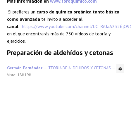
Más información en
www.foroquimico.com
REACCIONES
Si prefieres un
curso de química orgánica tanto básica
como avanzada
te invito a acceder al
FORO
canal
:
https://www.youtube.com/channel/UC_RiUaA2326jO
en el que encontrarás más de 750 vídeos de teoría y
LAB
ejercicios.
Preparación de aldehídos y cetonas
Germán Fernández
TEORÍA DE ALDEHÍDOS Y CETONAS
Visto: 188198