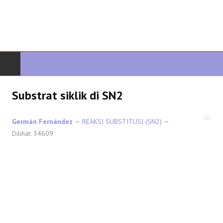
AWAL
Substrat siklik di SN2
KIMIA ORGANIK
Germán Fernández
REAKSI SUBSTITUSI (SN2)
Dilihat: 34609
ORGANIK LANJUTAN
HETEROCYCLES
SINTESIS ORGANIK
SPEKTROSKOPI