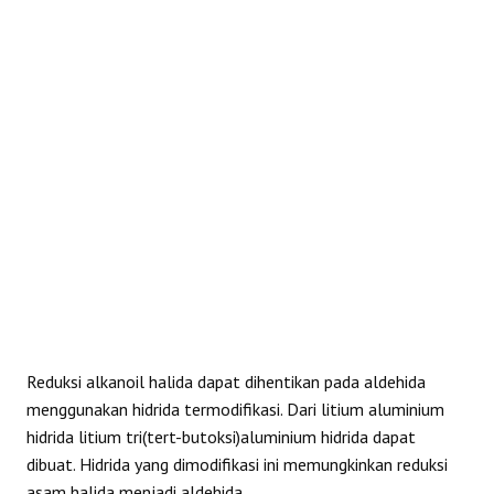
REAKSI
Reduksi alkanoil halida dapat dihentikan pada aldehida
menggunakan hidrida termodifikasi. Dari litium aluminium
hidrida litium tri(tert-butoksi)aluminium hidrida dapat
dibuat. Hidrida yang dimodifikasi ini memungkinkan reduksi
asam halida menjadi aldehida.