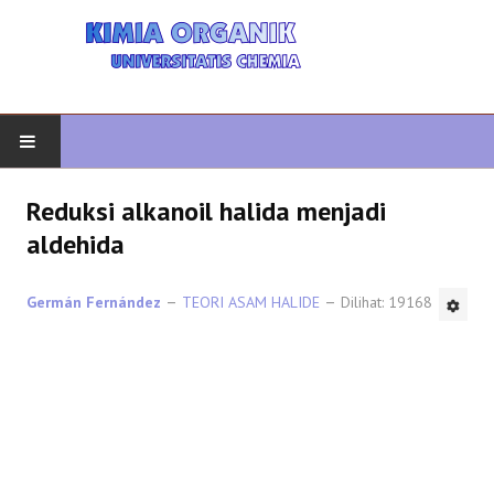
AWAL
Reduksi alkanoil halida menjadi
aldehida
KIMIA ORGANIK
Germán Fernández
TEORI ASAM HALIDE
Dilihat: 19168
ORGANIK LANJUTAN
HETEROCYCLES
SINTESIS ORGANIK
SPEKTROSKOPI