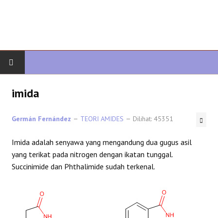
AWAL
imida
KIMIA ORGANIK
Germán Fernández
TEORI AMIDES
Dilihat: 45351
ORGANIK LANJUTAN
Imida adalah senyawa yang mengandung dua gugus asil
yang terikat pada nitrogen dengan ikatan tunggal.
HETEROCYCLES
Succinimide dan Phthalimide sudah terkenal.
SINTESIS ORGANIK
SPEKTROSKOPI