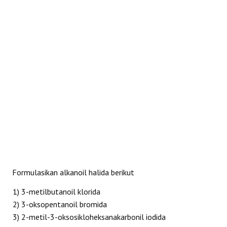
REAKSI
Formulasikan alkanoil halida berikut
1) 3-metilbutanoil klorida
2) 3-oksopentanoil bromida
3) 2-metil-3-oksosikloheksanakarbonil iodida