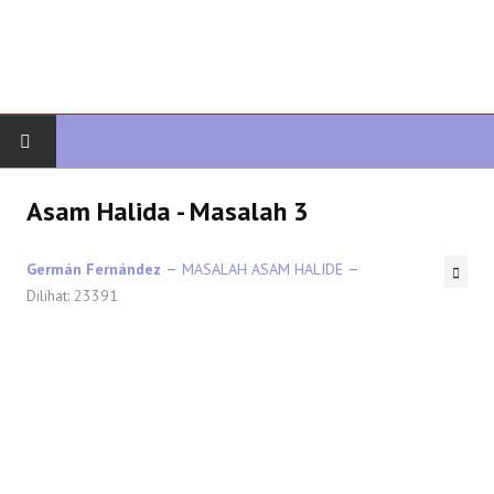
AWAL
Asam Halida - Masalah 3
KIMIA ORGANIK
Germán Fernández
MASALAH ASAM HALIDE
Dilihat: 23391
ORGANIK LANJUTAN
HETEROCYCLES
SINTESIS ORGANIK
SPEKTROSKOPI