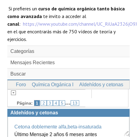
Si prefieres un
curso de química orgánica tanto básica
como avanzada
te invito a acceder al
canal
:
https://www.youtube.com/channel/UC_RiUaA2326jO
en el que encontrarás más de 750 vídeos de teoría y
ejercicios.
Categorías
Mensajes Recientes
Buscar
Foro
Química Orgánica I
Aldehídos y cetonas
...
Página:
1
2
3
4
5
13
Aldehídos y cetonas
Cetona doblemente alfa,beta-insaturada
Último Mensaje 2 años 6 meses antes