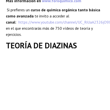
Más información en
www.foroquimico.com
REACCIONES
Si prefieres un
curso de química orgánica tanto básica
como avanzada
te invito a acceder al
FORO
canal
:
https://www.youtube.com/channel/UC_RiUaA2326jO
en el que encontrarás más de 750 vídeos de teoría y
LAB
ejercicios.
TEORÍA DE DIAZINAS