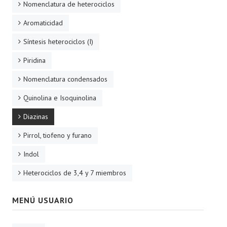
Nomenclatura de heterociclos
Aromaticidad
Síntesis heterociclos (I)
Piridina
Nomenclatura condensados
Quinolina e Isoquinolina
Diazinas
Pirrol, tiofeno y furano
Indol
Heterociclos de 3,4 y 7 miembros
MENÚ USUARIO