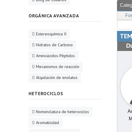
Categ
ORGÁNICA AVANZADA
Fo
Estereoquímica II
TEM
Hidratos de Carbono
D
Aminoácidos-Péptidos
Mecanismos de reacción
Alquilación de enolatos
HETEROCICLOS
Au
Nomenclatura de heterociclos
M
Aromaticidad