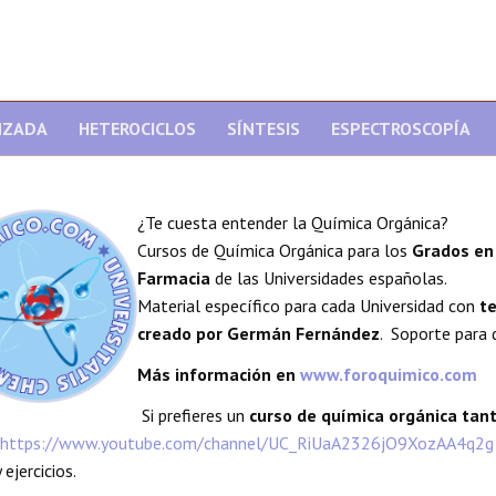
NZADA
HETEROCICLOS
SÍNTESIS
ESPECTROSCOPÍA
¿Te cuesta entender la Química Orgánica?
Cursos de Química Orgánica para los
Grados en 
Farmacia
de las Universidades españolas.
Material específico para cada Universidad con
te
creado por Germán Fernández
. Soporte para 
Más información en
www.foroquimico.com
Si prefieres un
curso de química orgánica ta
https://www.youtube.com/channel/UC_RiUaA2326jO9XozAA4q2g
 ejercicios.