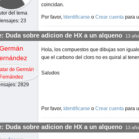
coincidan.
tor del tema
Por favor,
Identificarse
o
Crear cuenta
para u
ensajes: 23
e: Duda sobre adicion de HX a un alqueno
13 año
Germán
Hola, los compuestos que dibujas son iguale
ernández
que el carbono del cloro no es quiral al tener
Saludos
nsajes: 2829
Por favor,
Identificarse
o
Crear cuenta
para u
e: Duda sobre adicion de HX a un alqueno
13 año