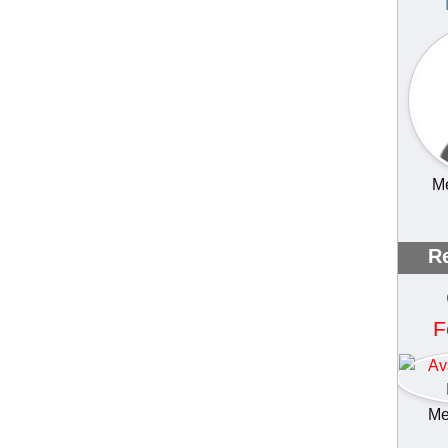
Me
R
F
Me