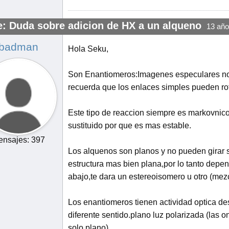
e: Duda sobre adicion de HX a un alqueno
13 año
badman
Hola Seku,
Son Enantiomeros:Imagenes especulares no
recuerda que los enlaces simples pueden ro
Este tipo de reaccion siempre es markovnico
sustituido por que es mas estable.
nsajes: 397
Los alquenos son planos y no pueden girar 
estructura mas bien plana,por lo tanto depen
abajo,te dara un estereoisomero u otro (mez
Los enantiomeros tienen actividad optica des
diferente sentido.plano luz polarizada (las
solo plano).