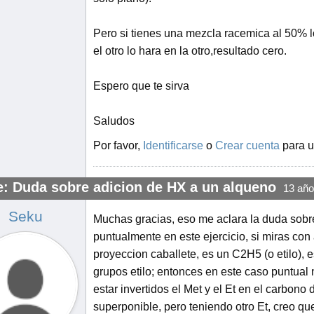
Pero si tienes una mezcla racemica al 50% lo
el otro lo hara en la otro,resultado cero.
Espero que te sirva
Saludos
Por favor,
Identificarse
o
Crear cuenta
para u
e: Duda sobre adicion de HX a un alqueno
13 año
Seku
Muchas gracias, eso me aclara la duda sobr
puntualmente en este ejercicio, si miras con 
proyeccion caballete, es un C2H5 (o etilo), 
grupos etilo; entonces en este caso puntual no
estar invertidos el Met y el Et en el carbono
superponible, pero teniendo otro Et, creo que