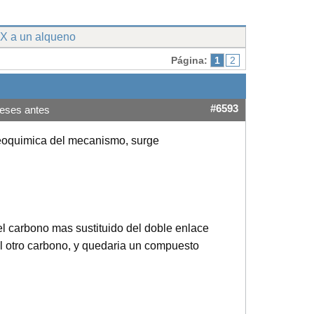
HX a un alqueno
Página:
1
2
#6593
eses antes
reoquimica del mecanismo, surge
el carbono mas sustituido del doble enlace
el otro carbono, y quedaria un compuesto