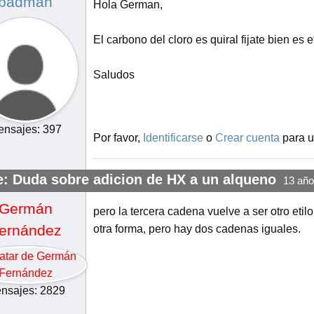
badman
Hola German,
El carbono del cloro es quiral fijate bien es et
Saludos
nsajes: 397
Por favor,
Identificarse
o
Crear cuenta
para u
e: Duda sobre adicion de HX a un alqueno
13 año
Germán
pero la tercera cadena vuelve a ser otro etil
ernández
otra forma, pero hay dos cadenas iguales.
nsajes: 2829