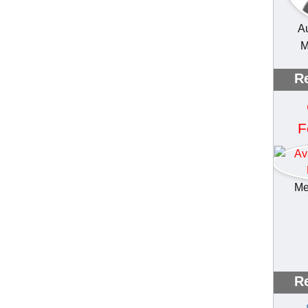
Au
M
R
F
Me
R