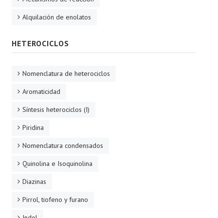
Alquilación de enolatos
HETEROCICLOS
Nomenclatura de heterociclos
Aromaticidad
Síntesis heterociclos (I)
Piridina
Nomenclatura condensados
Quinolina e Isoquinolina
Diazinas
Pirrol, tiofeno y furano
Indol