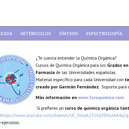
NZADA
HETEROCICLOS
SÍNTESIS
ESPECTROSCOPÍA
¿Te cuesta entender la Química Orgánica?
Cursos de Química Orgánica para los
Grados en 
Farmacia
de las Universidades españolas.
Material específico para cada Universidad con
te
creado por Germán Fernández
. Soporte para 
Más información en
www.foroquimico.com
Si prefieres un
curso de química orgánica ta
https://www.youtube.com/channel/UC_RiUaA2326jO9XozAA4q2g
 ejercicios.