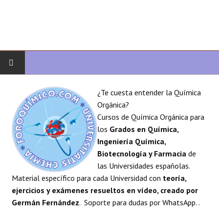
INICIO
¿Te cuesta entender la Química
Orgánica?
QUÍMICA ORGÁNICA
Cursos de Química Orgánica para
los
Grados en Química,
ORGÁNICA AVANZADA
Ingeniería Química,
Biotecnología y Farmacia
de
HETEROCICLOS
las Universidades españolas.
Material específico para cada Universidad con
teoría,
SÍNTESIS
ejercicios y exámenes resueltos en vídeo, creado por
Germán Fernández
. Soporte para dudas por WhatsApp. .
ESPECTROSCOPÍA