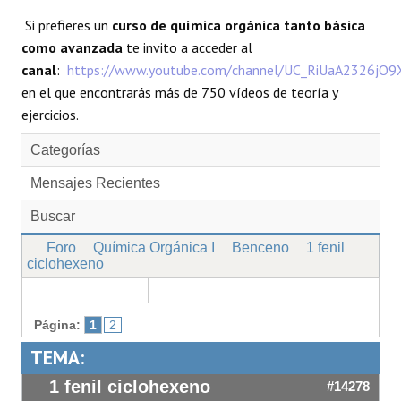
Si prefieres un
curso de química orgánica tanto básica
como avanzada
te invito a acceder al
canal
:
https://www.youtube.com/channel/UC_RiUaA2326jO
en el que encontrarás más de 750 vídeos de teoría y
ejercicios.
Categorías
Mensajes Recientes
Buscar
Foro
Química Orgánica I
Benceno
1 fenil
ciclohexeno
Página:
1
2
TEMA:
1 fenil ciclohexeno
#14278