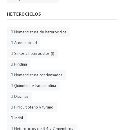
HETEROCICLOS
Nomenclatura de heterociclos
Aromaticidad
Síntesis heterociclos (I)
Piridina
Nomenclatura condensados
Quinolina e Isoquinolina
Diazinas
Pirrol, tiofeno y furano
Indol
Heterociclos de 3,4 y 7 miembros