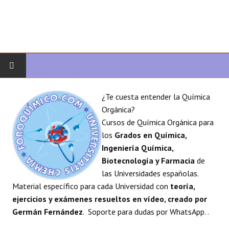
INICIO
¿Te cuesta entender la Química
Orgánica?
QUÍMICA ORGÁNICA
Cursos de Química Orgánica para
los
Grados en Química,
ORGÁNICA AVANZADA
Ingeniería Química,
Biotecnología y Farmacia
de
HETEROCICLOS
las Universidades españolas.
Material específico para cada Universidad con
teoría,
SÍNTESIS
ejercicios y exámenes resueltos en vídeo, creado por
Germán Fernández
. Soporte para dudas por WhatsApp. .
ESPECTROSCOPÍA