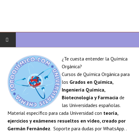
INICIO
¿Te cuesta entender la Química
Orgánica?
QUÍMICA ORGÁNICA
Cursos de Química Orgánica para
los
Grados en Química,
ORGÁNICA AVANZADA
Ingeniería Química,
Biotecnología y Farmacia
de
HETEROCICLOS
las Universidades españolas.
Material específico para cada Universidad con
teoría,
SÍNTESIS
ejercicios y exámenes resueltos en vídeo, creado por
Germán Fernández
. Soporte para dudas por WhatsApp. .
ESPECTROSCOPÍA