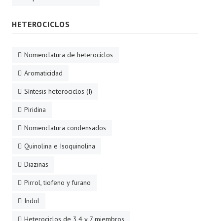
HETEROCICLOS
Nomenclatura de heterociclos
Aromaticidad
Síntesis heterociclos (I)
Piridina
Nomenclatura condensados
Quinolina e Isoquinolina
Diazinas
Pirrol, tiofeno y furano
Indol
Heterociclos de 3,4 y 7 miembros