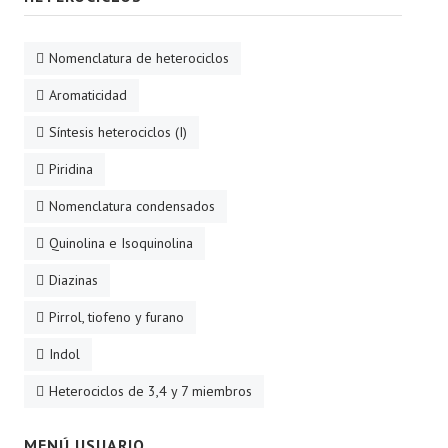
Nomenclatura de heterociclos
Aromaticidad
Síntesis heterociclos (I)
Piridina
Nomenclatura condensados
Quinolina e Isoquinolina
Diazinas
Pirrol, tiofeno y furano
Indol
Heterociclos de 3,4 y 7 miembros
MENÚ USUARIO