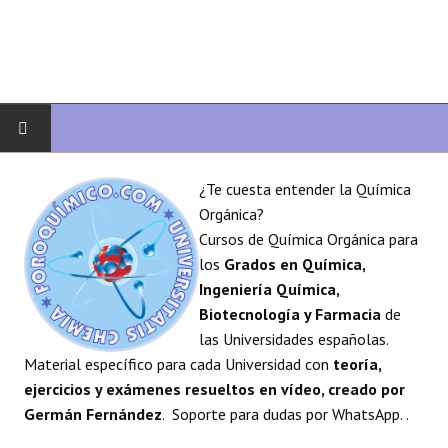
INICIO
¿Te cuesta entender la Química
Orgánica?
QUÍMICA ORGÁNICA
Cursos de Química Orgánica para
los
Grados en Química,
ORGÁNICA AVANZADA
Ingeniería Química,
Biotecnología y Farmacia
de
HETEROCICLOS
las Universidades españolas.
Material específico para cada Universidad con
teoría,
SÍNTESIS
ejercicios y exámenes resueltos en vídeo, creado por
Germán Fernández
. Soporte para dudas por WhatsApp. .
ESPECTROSCOPÍA