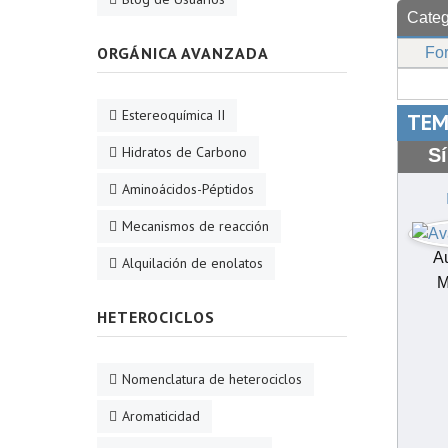
Categ
ORGÁNICA AVANZADA
Fo
Estereoquímica II
TEM
Hidratos de Carbono
Sí
Aminoácidos-Péptidos
Mecanismos de reacción
Au
Alquilación de enolatos
M
HETEROCICLOS
Nomenclatura de heterociclos
Aromaticidad