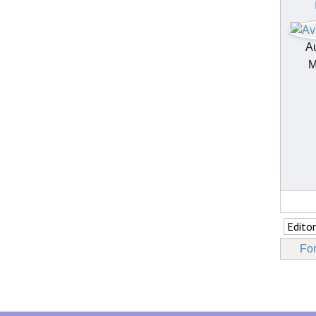
Au
M
Fo