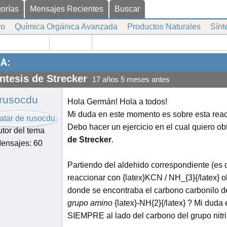
orías
Mensajes Recientes
Buscar
ro
Química Orgánica Avanzada
Productos Naturales
Sínt
A:
ntesis de Strecker
17 años 5 meses antes
rusocdu
Hola Germán! Hola a todos!
Mi duda en este momento es sobre esta reac
Debo hacer un ejercicio en el cual quiero o
tor del tema
de Strecker
.
ensajes: 60
Partiendo del aldehido correspondiente (es d
reaccionar con {latex}KCN / NH_{3}{/latex} 
donde se encontraba el carbono carbonilo del
grupo amino
{latex}-NH{2}{/latex} ? Mi duda 
SIEMPRE al lado del carbono del grupo nitri