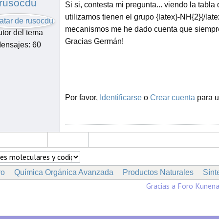
rusocdu
Si si, contesta mi pregunta... viendo la tab
utilizamos tienen el grupo {latex}-NH{2}{/late
mecanismos me he dado cuenta que siempre 
tor del tema
Gracias Germán!
ensajes: 60
Por favor,
Identificarse
o
Crear cuenta
para u
ro
Química Orgánica Avanzada
Productos Naturales
Sínt
Gracias a
Foro Kunen