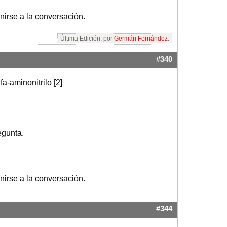
nirse a la conversación.
Última Edición: por
Germán Fernández
.
#340
a-aminonitrilo [2]
egunta.
nirse a la conversación.
#344