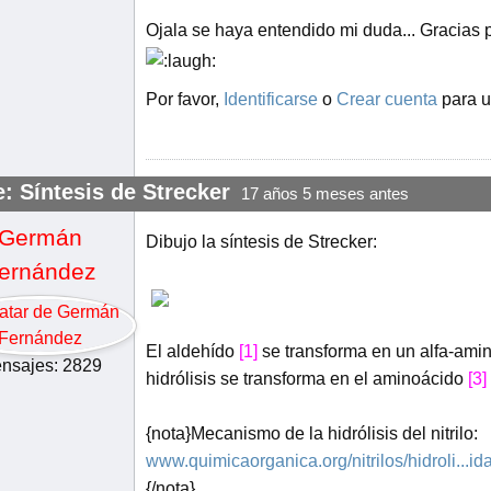
Ojala se haya entendido mi duda... Gracias p
Por favor,
Identificarse
o
Crear cuenta
para u
: Síntesis de Strecker
17 años 5 meses antes
Germán
Dibujo la síntesis de Strecker:
ernández
El aldehído
[1]
se transforma en un alfa-amin
nsajes: 2829
hidrólisis se transforma en el aminoácido
[3]
{nota}Mecanismo de la hidrólisis del nitrilo:
www.quimicaorganica.org/nitrilos/hidroli...ida
{/nota}