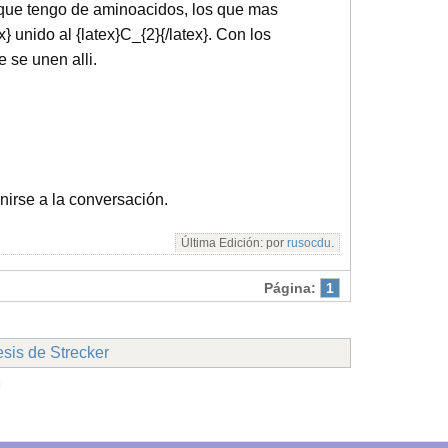
la que tengo de aminoacidos, los que mas
x} unido al {latex}C_{2}{/latex}. Con los
se unen alli.
nirse a la conversación.
Última Edición: por
rusocdu
.
Página:
1
esis de Strecker
a