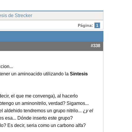
esis de Strecker
Página:
1
#338
cion...
btener un aminoacido utilizando la
Sintesis
ecir, el que me convenga), al hacerlo
obtengo un aminonitrilo, verdad? Sigamos...
 aldehido tendremos un grupo nitrilo... ¿
y el
es esa... Dónde inserto este grupo?
lo? Es decir, seria como un carbono alfa?