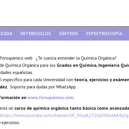
NZADA
HETEROCICLOS
SÍNTESIS
ESPECTROSCOPÍA
¿Te cuesta entender la Química Orgánica?
de Química Orgánica para los
Grados en Química, Ingeniería Quí
idades españolas.
l específico para cada Universidad con
teoría, ejercicios y exáme
dez
. Soporte para dudas por WhatsApp. .
formación en
www.foroquimico.com
ieres un
curso de química orgánica tanto básica como avanzad
https://www.youtube.com/channel/UC_RiUaA2326jO9XozAA4q2g
 ejercicios.