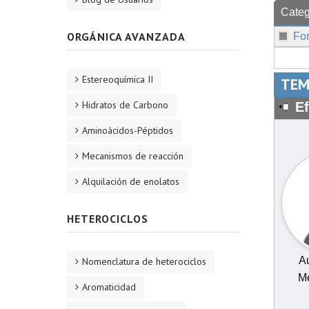
Categ
ORGÁNICA AVANZADA
Fo
Estereoquímica II
TEM
Hidratos de Carbono
E
Aminoácidos-Péptidos
Mecanismos de reacción
Alquilación de enolatos
HETEROCICLOS
Au
Nomenclatura de heterociclos
Me
Aromaticidad