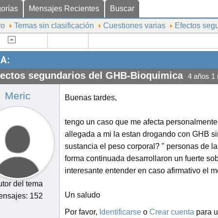
orías
Mensajes Recientes
Buscar
ro
Temas sin clasificación
Cuestiones varias
Efectos seg
A:
fectos segundarios del GHB-Bioquimica
4 años 1
Meric
Buenas tardes,
tengo un caso que me afecta personalmente
allegada a mi la estan drogando con GHB sin
sustancia el peso corporal? " personas de 
forma continuada desarrollaron un fuerte so
interesante entender en caso afirmativo el 
tor del tema
Un saludo
nsajes: 152
Por favor,
Identificarse
o
Crear cuenta
para u