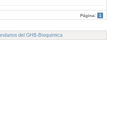
Página:
1
undarios del GHB-Bioquimica
a