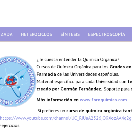
NZADA
HETEROCICLOS
SÍNTESIS
ESPECTROSCOPÍA
¿Te cuesta entender la Química Orgánica?
Cursos de Química Orgánica para los
Grados en 
Farmacia
de las Universidades españolas.
Material específico para cada Universidad con
te
creado por Germán Fernández
. Soporte para 
Más información en
www.foroquimico.com
Si prefieres un
curso de química orgánica ta
https://www.youtube.com/channel/UC_RiUaA2326jO9XozAA4q2g
 ejercicios.