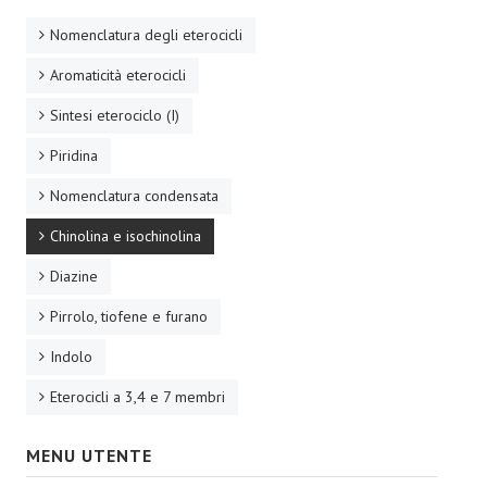
Nomenclatura degli eterocicli
Aromaticità eterocicli
Sintesi eterociclo (I)
Piridina
Nomenclatura condensata
Chinolina e isochinolina
Diazine
Pirrolo, tiofene e furano
Indolo
Eterocicli a 3,4 e 7 membri
MENU UTENTE