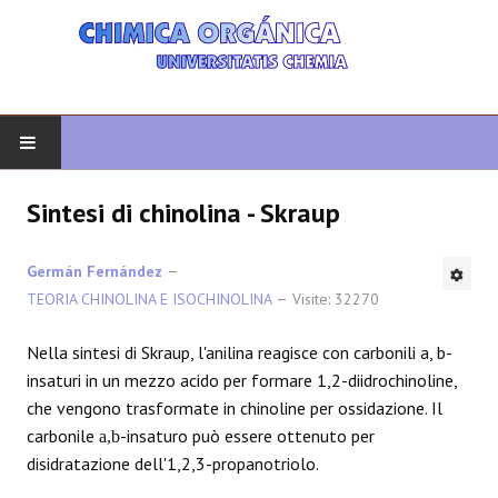
INIZIO
Sintesi di chinolina - Skraup
CHIMICA ORGANICA
Germán Fernández
TEORIA CHINOLINA E ISOCHINOLINA
Visite: 32270
ORGANICA AVANZATA
Nella sintesi di Skraup, l'anilina reagisce con carbonili a, b-
ETEROCICLI
insaturi in un mezzo acido per formare 1,2-diidrochinoline,
che vengono trasformate in chinoline per ossidazione. Il
SINTESI
carbonile
-insaturo può essere ottenuto per
a,b
disidratazione dell'1,2,3-propanotriolo.
SPETTROSCOPIA