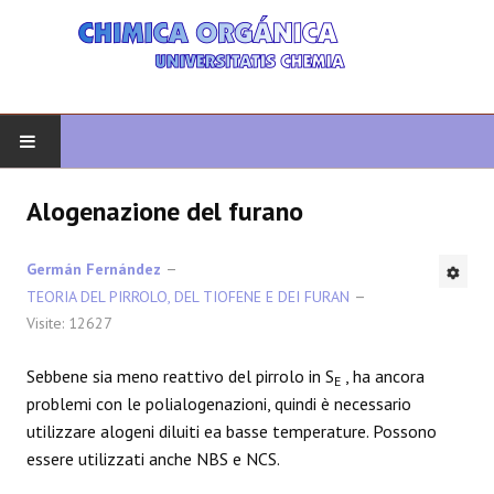
INIZIO
Alogenazione del furano
CHIMICA ORGANICA
Germán Fernández
TEORIA DEL PIRROLO, DEL TIOFENE E DEI FURAN
ORGANICA AVANZATA
Visite: 12627
ETEROCICLI
Sebbene sia meno reattivo del pirrolo in S
, ha ancora
E
problemi con le polialogenazioni, quindi è necessario
SINTESI
utilizzare alogeni diluiti ea basse temperature. Possono
essere utilizzati anche NBS e NCS.
SPETTROSCOPIA