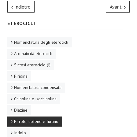
Indietro
Avanti
ETEROCICLI
Nomenclatura degli eterocicli
Aromaticità eterocicli
Sintesi eterociclo (I)
Piridina
Nomenclatura condensata
Chinolina e isochinolina
Diazine
Pirrolo, tiofene e furano
Indolo