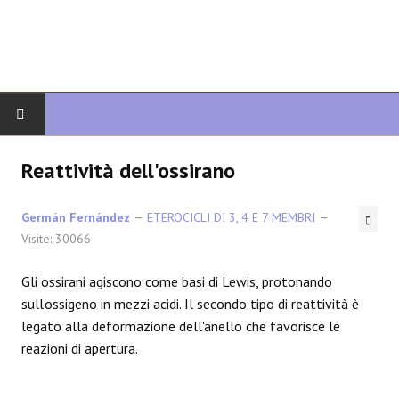
INIZIO
Reattività dell'ossirano
CHIMICA ORGANICA
Germán Fernández
ETEROCICLI DI 3, 4 E 7 MEMBRI
Visite: 30066
ORGANICA AVANZATA
Gli ossirani agiscono come basi di Lewis, protonando
ETEROCICLI
sull'ossigeno in mezzi acidi. Il secondo tipo di reattività è
legato alla deformazione dell'anello che favorisce le
SINTESI
reazioni di apertura.
SPETTROSCOPIA