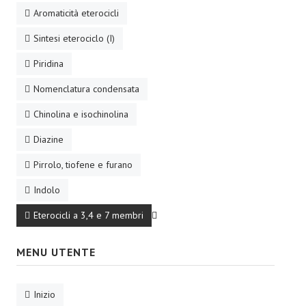
Aromaticità eterocicli
Sintesi eterociclo (I)
Piridina
Nomenclatura condensata
Chinolina e isochinolina
Diazine
Pirrolo, tiofene e furano
Indolo
Eterocicli a 3,4 e 7 membri
MENU UTENTE
Inizio