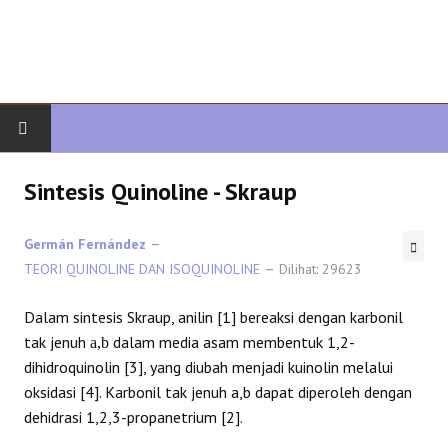
AWAL
Sintesis Quinoline - Skraup
KIMIA ORGANIK
Germán Fernández
TEORI QUINOLINE DAN ISOQUINOLINE
Dilihat: 29623
ORGANIK LANJUTAN
Dalam sintesis Skraup, anilin [1] bereaksi dengan karbonil
HETEROCYCLES
tak jenuh
dalam media asam membentuk 1,2-
a,b
dihidroquinolin [3], yang diubah menjadi kuinolin melalui
SINTESIS ORGANIK
oksidasi [4]. Karbonil tak jenuh a,b dapat diperoleh dengan
dehidrasi 1,2,3-propanetrium [2].
SPEKTROSKOPI