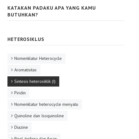
KATAKAN PADAKU APA YANG KAMU
BUTUHKAN?
HETEROSIKLUS
Nomenklatur Heterocycle
Aromatisitas
Sintesis heterosiklik (I)
Piridin
Nomenklatur heterocycle menyatu
Quinoline dan Isoquinoline
Diazine
Pirol, tiofena dan furan