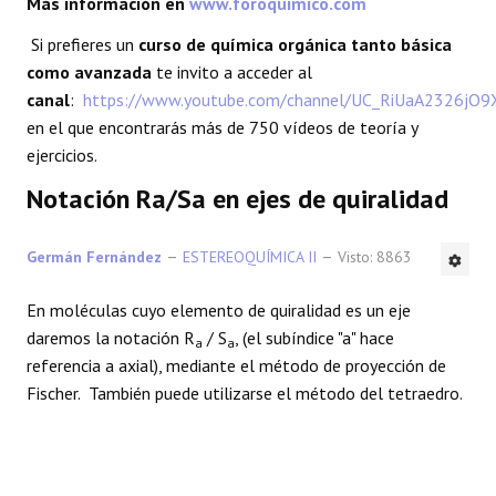
Más información en
www.foroquimico.com
REACCIONES
Si prefieres un
curso de química orgánica tanto básica
como avanzada
te invito a acceder al
FORO
canal
:
https://www.youtube.com/channel/UC_RiUaA2326jO
en el que encontrarás más de 750 vídeos de teoría y
LAB
ejercicios.
Notación Ra/Sa en ejes de quiralidad
Germán Fernández
ESTEREOQUÍMICA II
Visto: 8863
En moléculas cuyo elemento de quiralidad es un eje
daremos la notación R
/ S
, (el subíndice "a" hace
a
a
referencia a axial), mediante el método de proyección de
Fischer. También puede utilizarse el método del tetraedro.