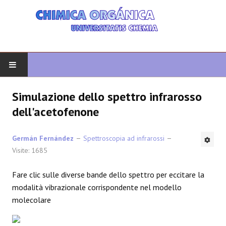
INIZIO
Simulazione dello spettro infrarosso
dell'acetofenone
CHIMICA ORGANICA
Germán Fernández
Spettroscopia ad infrarossi
ORGANICA AVANZATA
Visite: 1685
ETEROCICLI
Fare clic sulle diverse bande dello spettro per eccitare la
modalità vibrazionale corrispondente nel modello
SINTESI
molecolare
SPETTROSCOPIA