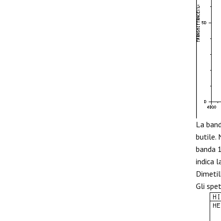
La banda
butile.
banda 1
indica 
Dimetil
Gli spe