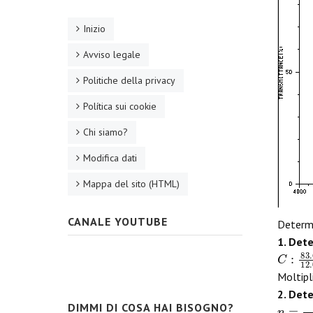
Inizio
Avviso legale
Politiche della privacy
Política sui cookie
Chi siamo?
Modifica dati
Mappa del sito (HTML)
CANALE YOUTUBE
Determi
1. Det
C
:
83.6
Moltipl
2. Det
n
=
86.
DIMMI DI COSA HAI BISOGNO?