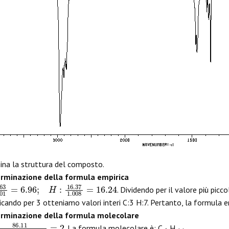
na la struttura del composto.
erminazione della formula empirica
3
12.01
=
6.96
;
H
:
16.37
1.008
=
16.24
. Dividendo per il valore più picc
icando per 3 otteniamo valori interi C:3 H:7. Pertanto, la formula 
erminazione della formula molecolare
11
3
×
12.01
+
7
×
1.008
=
2
. La formula molecolare è: C
H