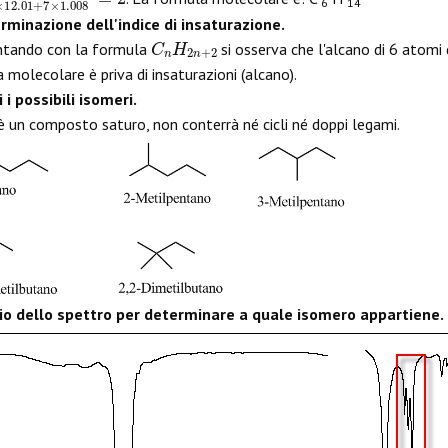
6
14
rminazione dell'indice di insaturazione.
C
n
H
2
n
+
2
ntando con la formula
si osserva che l'alcano di 6 atomi 
 molecolare è priva di insaturazioni (alcano).
i i possibili isomeri.
è un composto saturo, non conterrà né cicli né doppi legami.
dio dello spettro per determinare a quale isomero appartiene.