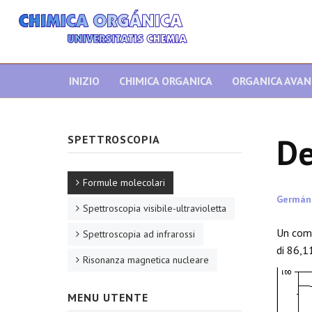
INIZIO
CHIMICA ORGANICA
ORGANICA AVA
De
SPETTROSCOPIA
Formule molecolari
Germán
Spettroscopia visibile-ultravioletta
Un comp
Spettroscopia ad infrarossi
di 86,1
Risonanza magnetica nucleare
MENU UTENTE