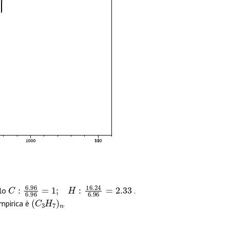
C
:
6.96
6.96
=
1
;
H
:
16.24
6.96
=
2.33
olo
.
(
C
3
H
7
)
n
empirica è
.