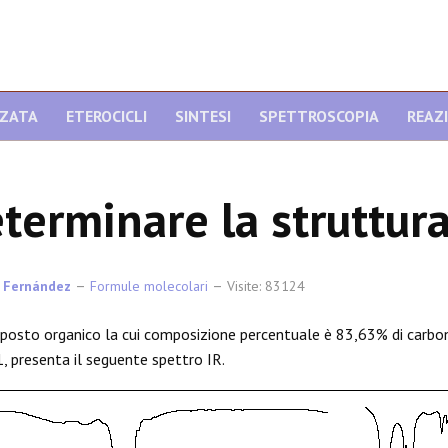
NZATA
ETEROCICLI
SINTESI
SPETTROSCOPIA
REAZ
terminare la struttur
 Fernández
Formule molecolari
Visite: 83124
osto organico la cui composizione percentuale è 83,63% di carbo
1, presenta il seguente spettro IR.