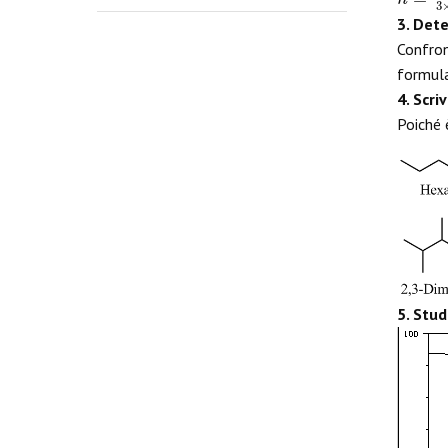
3. Dete
Confro
formula
4. Scriv
Poiché 
5. Stu