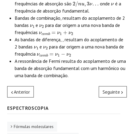
2
/
n
u
,
3
ν
.
.
.
ν
frequências de absorção são
onde
é a
frequência de absorção fundamental.
Bandas de combinação, resultam do acoplamento de 2
ν
1
ν
2
bandas
e
para dar origem a uma nova banda de
ν
c
o
m
b
=
ν
1
+
ν
2
frequências
As bandas de diferença, , resultam do acoplamento de
ν
1
ν
2
2 bandas
e
para dar origem a uma nova banda de
ν
c
o
m
b
=
ν
1
−
ν
2
frequência
A ressonância de Fermi resulta do acoplamento de uma
banda de absorção fundamental com um harmônico ou
uma banda de combinação.
Anterior
Seguinte
ESPECTROSCOPIA
Fórmulas moleculares