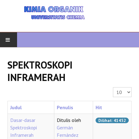
AWAL
SPEKTROSKOPI
KIMIA ORGANIK
INFRAMERAH
ORGANIK LANJUTAN
Tampilkan #
HETEROCYCLES
Judul
Penulis
Hit
SINTESIS ORGANIK
Dasar-dasar
Ditulis oleh
Dilihat: 41452
Spektroskopi
Germán
SPEKTROSKOPI
Inframerah
Fernández