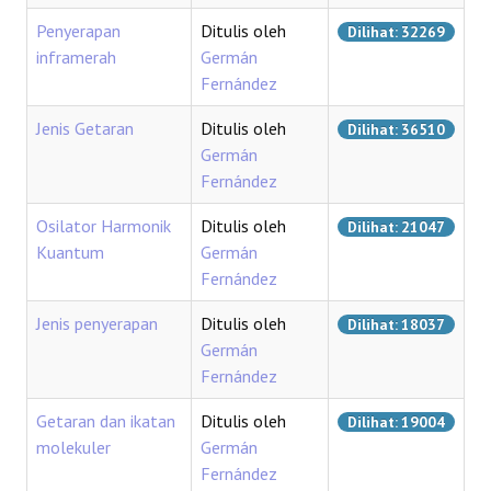
REAKSI
Penyerapan
Ditulis oleh
Dilihat: 32269
inframerah
Germán
Fernández
Jenis Getaran
Ditulis oleh
Dilihat: 36510
Germán
Fernández
Osilator Harmonik
Ditulis oleh
Dilihat: 21047
Kuantum
Germán
Fernández
Jenis penyerapan
Ditulis oleh
Dilihat: 18037
Germán
Fernández
Getaran dan ikatan
Ditulis oleh
Dilihat: 19004
molekuler
Germán
Fernández