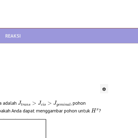
REAKSI
J
t
r
a
n
s
>
J
c
i
s
>
J
g
e
m
i
n
a
l
a adalah
, pohon
H
x
Apakah Anda dapat menggambar pohon untuk
?