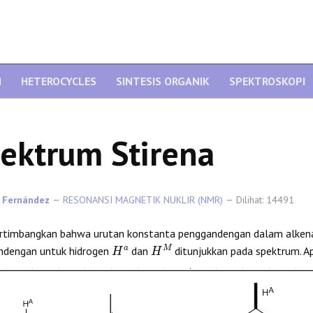
N
HETEROCYCLES
SINTESIS ORGANIK
SPEKTROSKOPI
ektrum Stirena
 Fernández
RESONANSI MAGNETIK NUKLIR (NMR)
Dilihat: 14491
timbangkan bahwa urutan konstanta penggandengan dalam alken
H
a
H
M
ndengan untuk hidrogen
dan
ditunjukkan pada spektrum. 