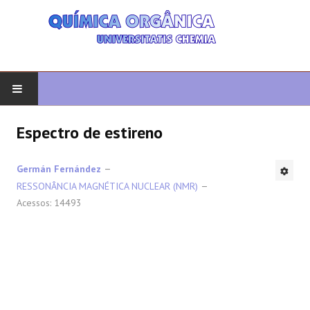
COMEÇAR
Espectro de estireno
QUIMICA ORGANICA
Germán Fernández
RESSONÂNCIA MAGNÉTICA NUCLEAR (NMR)
ORGÂNICO AVANÇADO
Acessos: 14493
HETEROCICLOS
SÍNTESE
ESPECTROSCOPIA