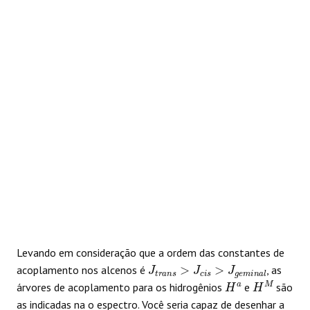
REAÇÕES
Levando em consideração que a ordem das constantes de
J
t
r
a
n
s
>
J
c
i
s
>
J
g
e
m
i
n
a
l
acoplamento nos alcenos é
, as
H
a
H
M
árvores de acoplamento para os hidrogênios
e
são
as indicadas na o espectro. Você seria capaz de desenhar a