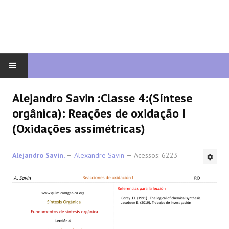
COMEÇAR
Alejandro Savin :Classe 4:(Síntese
orgânica): Reações de oxidação I
QUIMICA ORGANICA
(Oxidações assimétricas)
ORGÂNICO AVANÇADO
Alejandro Savin.
Alexandre Savin
Acessos: 6223
HETEROCICLOS
SÍNTESE
ESPECTROSCOPIA