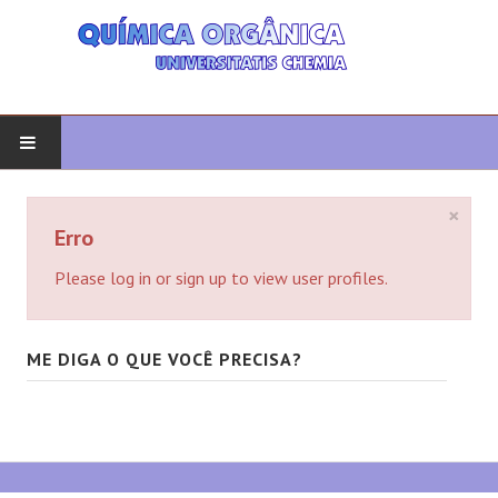
COMEÇAR
×
Erro
QUIMICA ORGANICA
Please log in or sign up to view user profiles.
ORGÂNICO AVANÇADO
ME DIGA O QUE VOCÊ PRECISA?
HETEROCICLOS
SÍNTESE
ESPECTROSCOPIA