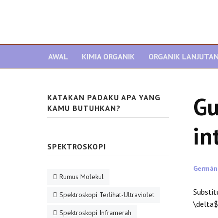
AWAL
KIMIA ORGANIK
ORGANIK LANJUTA
Gu
KATAKAN PADAKU APA YANG
KAMU BUTUHKAN?
in
SPEKTROSKOPI
Germán
Rumus Molekul
Substit
Spektroskopi Terlihat-Ultraviolet
\delta$ 
Spektroskopi Inframerah