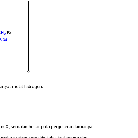
inyal metil hidrogen.
an X, semakin besar pula pergeseran kimianya.
s maka proton semakin tidak terlindung dan