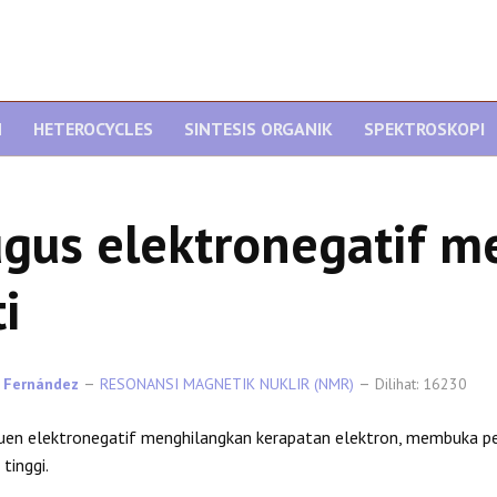
N
HETEROCYCLES
SINTESIS ORGANIK
SPEKTROSKOPI
gus elektronegatif m
ti
 Fernández
RESONANSI MAGNETIK NUKLIR (NMR)
Dilihat: 16230
uen elektronegatif menghilangkan kerapatan elektron, membuka pel
tinggi.