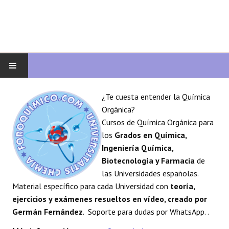
INICIO
¿Te cuesta entender la Química
Orgánica?
QUÍMICA ORGÁNICA
Cursos de Química Orgánica para
los
Grados en Química,
ORGÁNICA AVANZADA
Ingeniería Química,
Biotecnología y Farmacia
de
HETEROCICLOS
las Universidades españolas.
Material específico para cada Universidad con
teoría,
SÍNTESIS
ejercicios y exámenes resueltos en vídeo, creado por
Germán Fernández
. Soporte para dudas por WhatsApp. .
ESPECTROSCOPÍA