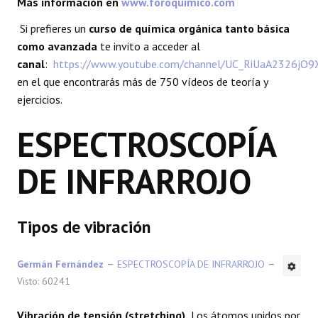
Más información en
www.foroquimico.com
REACCIONES
Si prefieres un
curso de química orgánica tanto básica
como avanzada
te invito a acceder al
FORO
canal
:
https://www.youtube.com/channel/UC_RiUaA2326jO
en el que encontrarás más de 750 vídeos de teoría y
LAB
ejercicios.
ESPECTROSCOPÍA
DE INFRARROJO
Tipos de vibración
Germán Fernández
ESPECTROSCOPÍA DE INFRARROJO
Visto: 60241
Vibración de tensión (stretching).
Los átomos unidos por