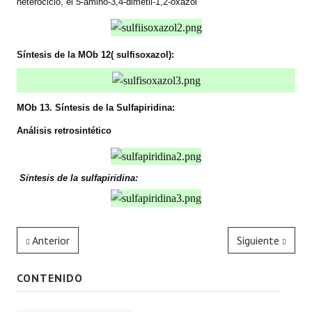
heterociclo, el 5-amino-3,4-dimetil-1,2-oxazol
Síntesis de
la MOb
12( sulfisoxazol):
MOb 13. Síntesis de
la Sulfapiridina
:
Análisis retrosintético
Síntesis de la sulfapiridina:
Anterior
Siguiente
CONTENIDO