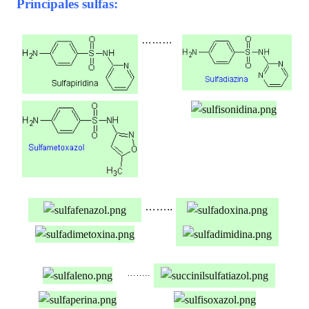
Principales sulfas:
………
……..
……..