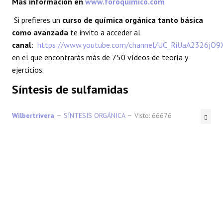
Más información en
www.foroquimico.com
REACCIONES
Si prefieres un
curso de química orgánica tanto básica
como avanzada
te invito a acceder al
FORO
canal
:
https://www.youtube.com/channel/UC_RiUaA2326jO
en el que encontrarás más de 750 vídeos de teoría y
LAB
ejercicios.
Síntesis de sulfamidas
Wilbertrivera
SÍNTESIS ORGÁNICA
Visto: 66676