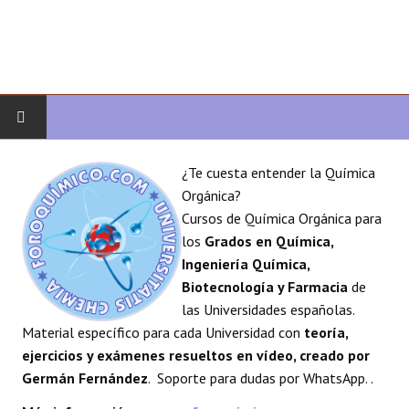
INICIO
¿Te cuesta entender la Química
Orgánica?
QUÍMICA ORGÁNICA
Cursos de Química Orgánica para
los
Grados en Química,
ORGÁNICA AVANZADA
Ingeniería Química,
Biotecnología y Farmacia
de
HETEROCICLOS
las Universidades españolas.
Material específico para cada Universidad con
teoría,
SÍNTESIS
ejercicios y exámenes resueltos en vídeo, creado por
Germán Fernández
. Soporte para dudas por WhatsApp. .
ESPECTROSCOPÍA