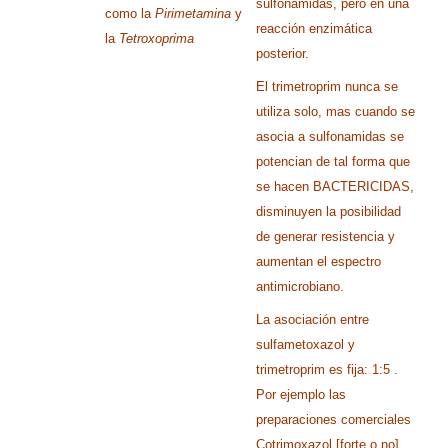
sulfonamidas, pero en una
como
la
Pirimetamina
y
reacción enzimática
la
Tetroxoprima
posterior.
El trimetroprim nunca se
utiliza solo, mas cuando se
asocia a sulfonamidas se
potencian de tal forma que
se hacen BACTERICIDAS,
disminuyen la posibilidad
de generar resistencia y
aumentan el espectro
antimicrobiano.
La asociación entre
sulfametoxazol y
trimetroprim es fija: 1:5 .
Por ejemplo las
preparaciones comerciales
Cotrimoxazol [forte o no]