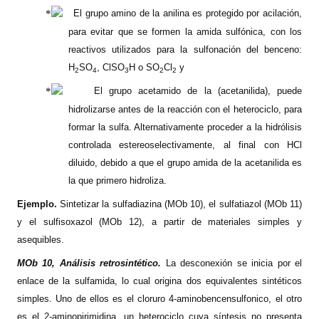
El grupo amino de la anilina es protegido por acilación,
para evitar que se formen la amida sulfónica, con los
reactivos utilizados para la sulfonación del benceno:
H
SO
, ClSO
H o SO
Cl
y
2
4
3
2
2
El grupo acetamido de la (acetanilida), puede
hidrolizarse antes de la reacción con el heterociclo, para
formar la sulfa. Alternativamente proceder a la hidrólisis
controlada estereoselectivamente, al final con HCl
diluido, debido a que el grupo amida de la acetanilida es
la que primero hidroliza.
Ejemplo.
Sintetizar la sulfadiazina (MOb 10), el sulfatiazol (MOb 11)
y el sulfisoxazol (MOb 12), a partir de materiales simples y
asequibles.
MOb 10, Análisis retrosintético.
La desconexión se inicia por el
enlace de la sulfamida, lo cual origina dos equivalentes sintéticos
simples. Uno de ellos es el cloruro 4-aminobencensulfonico, el otro
es el 2-aminopirimidina, un heterociclo cuya síntesis no presenta