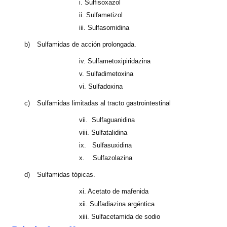
i.
Sulfisoxazol
ii.
Sulfametizol
iii. Sulfasomidina
b)
Sulfamidas de acción prolongada.
iv. Sulfametoxipiridazina
v.
Sulfadimetoxina
vi. Sulfadoxina
c)
Sulfamidas limitadas al tracto gastrointestinal
vii.
Sulfaguanidina
viii. Sulfatalidina
ix.
Sulfasuxidina
x.
Sulfazolazina
d)
Sulfamidas tópicas.
xi. Acetato de mafenida
xii. Sulfadiazina argéntica
xiii. Sul
facetamida de sodio