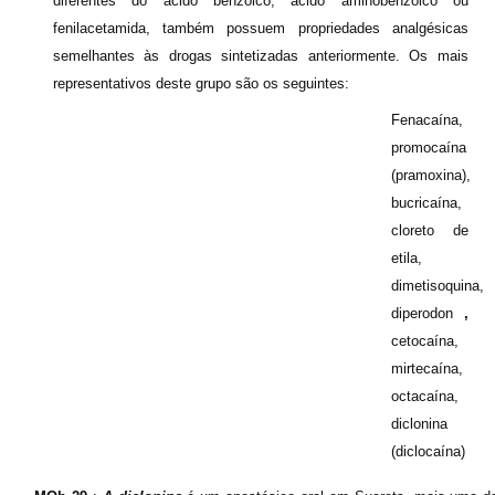
diferentes do ácido benzóico, ácido aminobenzóico ou
fenilacetamida, também possuem propriedades analgésicas
semelhantes às drogas sintetizadas anteriormente. Os mais
representativos deste grupo são os seguintes:
Fenacaína,
promocaína
(pramoxina),
bucricaína,
cloreto de
etila,
dimetisoquina,
diperodon
,
cetocaína,
mirtecaína,
octacaína,
diclonina
(diclocaína)