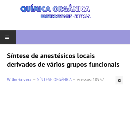
COMEÇAR
Síntese de anestésicos locais
derivados de vários grupos funcionais
QUIMICA ORGANICA
Wilbertrivera
SÍNTESE ORGÂNICA
Acessos: 18957
ORGÂNICO AVANÇADO
HETEROCICLOS
SÍNTESE
ESPECTROSCOPIA