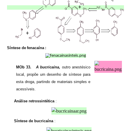
Síntese de
fenacaína
:
MOb 33.
A bucricaína,
outro anestésico
local, propõe um desenho de síntese para
esta droga, partindo de materiais simples e
acessíveis.
Análise retrossintética
:
Síntese de bucricaína
: