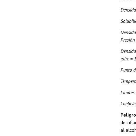
Densida
Solubil
Densidad
Presión
Densida
(aire = 1
Punto d
Tempera
Límites 
Coefici
Peligr
de infl
al alco