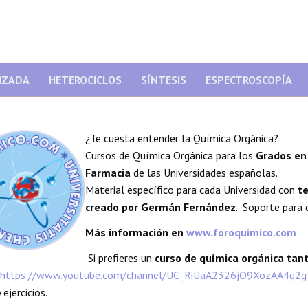
NZADA
HETEROCICLOS
SÍNTESIS
ESPECTROSCOPÍA
¿Te cuesta entender la Química Orgánica?
Cursos de Química Orgánica para los
Grados en 
Farmacia
de las Universidades españolas.
Material específico para cada Universidad con
te
creado por Germán Fernández
. Soporte para 
Más información en
www.foroquimico.com
Si prefieres un
curso de química orgánica ta
https://www.youtube.com/channel/UC_RiUaA2326jO9XozAA4q2g
 ejercicios.