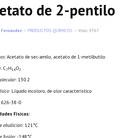
etato de 2-pentilo
 Fernández
PRODUCTOS QUÍMICOS
Visto: 9767
mos
: Acetato de sec-amilo, acetato de 1-metilbutilo
a
: C
H
O
7
14
2
lecular
: 130.2
ísico
: Líquido incoloro, de olor característico
: 626-38-0
dades Físicas:
e ebullición
: 121°C
e fusión
: -148°C