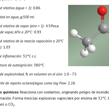
d relativa (agua = 1)
: 0.86
idad en agua, g/100 ml
:
 relativa de vapor (aire = 1)
: 4.5Poca
 de vapor, kPa a 20°C
: 0.93
d relativa de la mezcla vapor/aire a 20°C
)
: 1.03
e inflamación
: 32ºC c.c.
tura de autoignición
: 380°C
de explosividad, % en volumen en el aire
: 1.0 - 7.5
ente de reparto octanol/agua como log Pow
: 2.26
os químicos
Reacciona con oxidantes, originando peligro de incendio
amación. Forma mezclas explosivas vapor/aire por encima de 32ºC. E
hol o CO
.
2