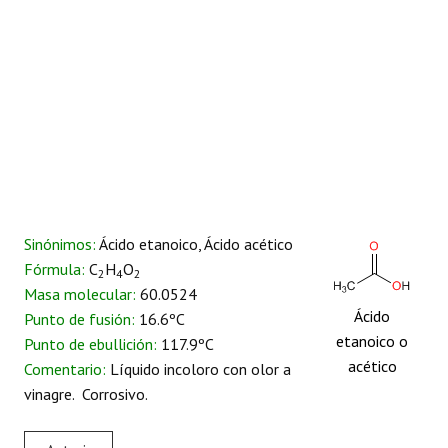
Sinónimos:
Ácido etanoico, Ácido acético
Fórmula:
C
H
O
2
4
2
Masa molecular:
60.0524
Ácido
Punto de fusión:
16.6ºC
etanoico o
Punto de ebullición:
117.9ºC
acético
Comentario:
Líquido incoloro con olor a
vinagre. Corrosivo.