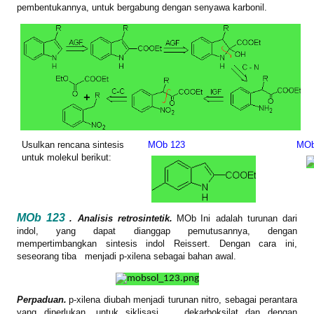
pembentukannya, untuk bergabung dengan senyawa karbonil.
Usulkan rencana sintesis
MOb 123
MOb
untuk molekul berikut:
MOb 123
. Analisis retrosintetik.
MOb
Ini adalah turunan dari
indol, yang dapat dianggap pemutusannya, dengan
mempertimbangkan sintesis indol Reissert. Dengan cara ini,
seseorang tiba
menjadi p-xilena sebagai bahan awal.
Perpaduan.
p-xilena diubah menjadi turunan nitro, sebagai perantara
yang diperlukan, untuk siklisasi,
dekarboksilat dan dengan