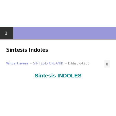
AWAL
Sintesis Indoles
KIMIA ORGANIK
Wilbertrivera
SINTESIS ORGANIK
Dilihat: 64206
ORGANIK LANJUTAN
Sintesis INDOLES
HETEROCYCLES
SINTESIS ORGANIK
SPEKTROSKOPI