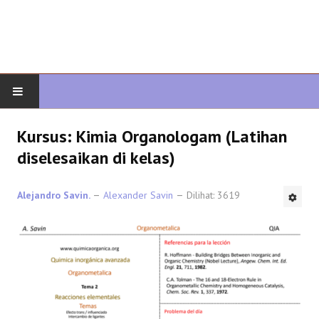
AWAL
Kursus: Kimia Organologam (Latihan
diselesaikan di kelas)
KIMIA ORGANIK
Alejandro Savin.
Alexander Savin
Dilihat: 3619
ORGANIK LANJUTAN
HETEROCYCLES
SINTESIS ORGANIK
SPEKTROSKOPI