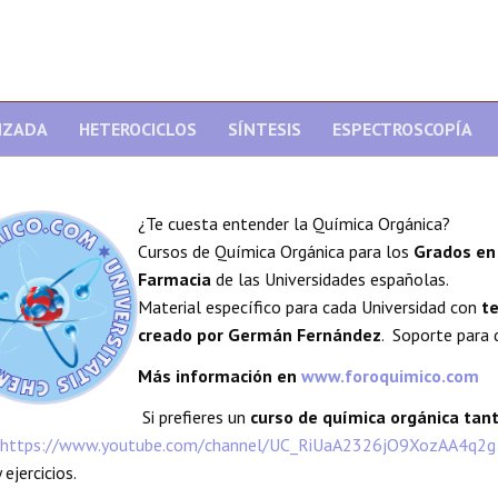
NZADA
HETEROCICLOS
SÍNTESIS
ESPECTROSCOPÍA
¿Te cuesta entender la Química Orgánica?
Cursos de Química Orgánica para los
Grados en 
Farmacia
de las Universidades españolas.
Material específico para cada Universidad con
te
creado por Germán Fernández
. Soporte para 
Más información en
www.foroquimico.com
Si prefieres un
curso de química orgánica ta
https://www.youtube.com/channel/UC_RiUaA2326jO9XozAA4q2g
 ejercicios.