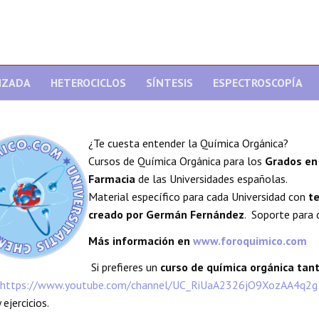
NZADA
HETEROCICLOS
SÍNTESIS
ESPECTROSCOPÍA
¿Te cuesta entender la Química Orgánica?
Cursos de Química Orgánica para los
Grados en 
Farmacia
de las Universidades españolas.
Material específico para cada Universidad con
te
creado por Germán Fernández
. Soporte para 
Más información en
www.foroquimico.com
Si prefieres un
curso de química orgánica ta
https://www.youtube.com/channel/UC_RiUaA2326jO9XozAA4q2g
 ejercicios.