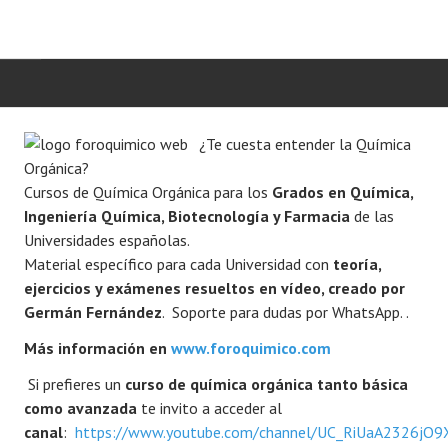
INICIO
¿Te cuesta entender la Química
Orgánica?
QUÍMICA ORGÁNICA
Cursos de Química Orgánica para los
Grados en Química,
Ingeniería Química, Biotecnología y Farmacia
de las
ORGÁNICA AVANZADA
Universidades españolas.
Material específico para cada Universidad con
teoría,
HETEROCICLOS
ejercicios y exámenes resueltos en vídeo, creado por
Germán Fernández
. Soporte para dudas por WhatsApp. .
SÍNTESIS
Más información en
www.foroquimico.com
ESPECTROSCOPÍA
Si prefieres un
curso de química orgánica tanto básica
como avanzada
te invito a acceder al
REACCIONES
canal
:
https://www.youtube.com/channel/UC_RiUaA2326jO